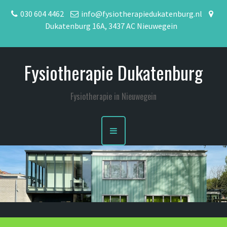
S
030 604 4462
info@fysiotherapiedukatenburg.nl
k
Dukatenburg 16A, 3437 AC Nieuwegein
i
p
t
Fysiotherapie Dukatenburg
o
c
o
Fysiotherapie in Nieuwegein
n
t
e
n
t