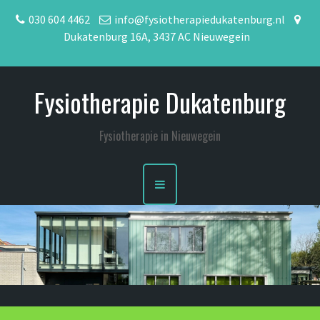
S
030 604 4462
info@fysiotherapiedukatenburg.nl
k
Dukatenburg 16A, 3437 AC Nieuwegein
i
p
t
Fysiotherapie Dukatenburg
o
c
o
Fysiotherapie in Nieuwegein
n
t
e
n
t