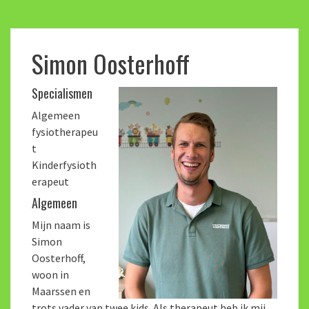
Simon Oosterhoff
Specialismen
Algemeen
fysiotherapeu
t
Kinderfysioth
erapeut
Algemeen
Mijn naam is
Simon
Oosterhoff,
woon in
Maarssen en
trots vader van twee kids. Als therapeut heb ik mij