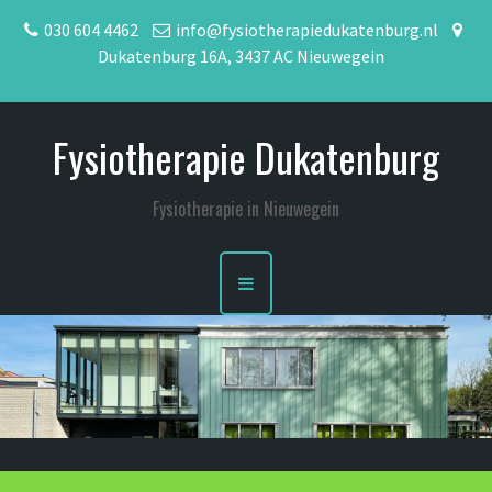
S
030 604 4462
info@fysiotherapiedukatenburg.nl
k
Dukatenburg 16A, 3437 AC Nieuwegein
i
p
t
Fysiotherapie Dukatenburg
o
c
o
Fysiotherapie in Nieuwegein
n
t
e
n
t