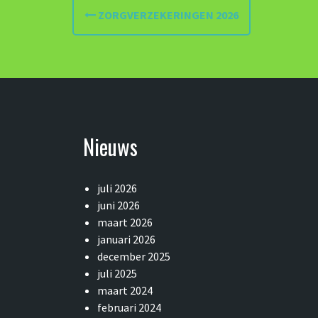
P
ZORGVERZEKERINGEN 2026
o
s
t
n
a
Nieuws
v
juli 2026
i
juni 2026
g
maart 2026
januari 2026
a
december 2025
t
juli 2025
maart 2024
i
februari 2024